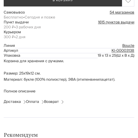
В КОРЗИНУ
Самовывоз
54 магазинов
Бесплатно
•
Сегодня и позже
Пункт выдачи
1615 пунктов выдачи
200 ₽
•
3 рабочих дня
Курьером
300 ₽
•
2 дня
Линия
Boucle
Артикул
Kl-00003138
Упаковка
19 x 13 x 25
(Ш x В x Д)
Корзина для хранения с ручками.
Размер: 25х19х12 см.
Материал: букле (100% полиэстер), ЭВА (этиленвинилацетат).
Полное описание
Рекомендуется сухая чистка.
Доставка
Оплата
Возврат
Рекомендуем