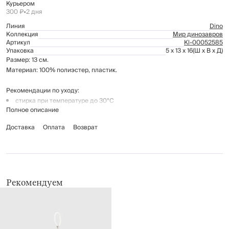
Курьером
300 ₽
•
2 дня
Линия
Dino
Коллекция
Мир динозавров
Артикул
Kl-00052585
Упаковка
5 x 13 x 16
(Ш x В x Д)
Размер: 13 см.
Материал: 100% полиэстер, пластик.
Рекомендации по уходу:
стирка при температуре до 30°С
Полное описание
не отбеливать
глажение запрещено
Доставка
Оплата
Возврат
сушить в вертикальном положении, не применять барабанную сушку
Рекомендуем