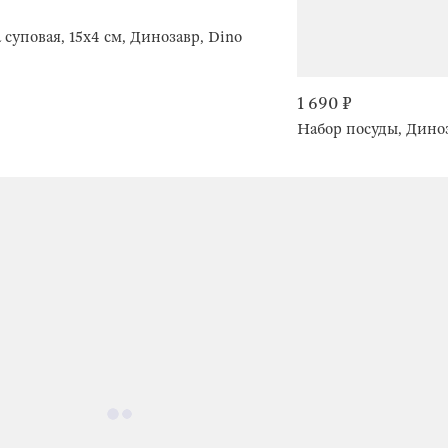
Тарелка суповая, 15х4 см, Динозавр, Dino
1 690 ₽
Набор посуды, Диноз