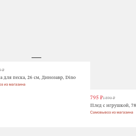
9 ₽
 для песка, 26 см, Динозавр, Dino
з из магазина
795 ₽
1 890 ₽
Плед с игрушкой, 78
Самовывоз из магазина