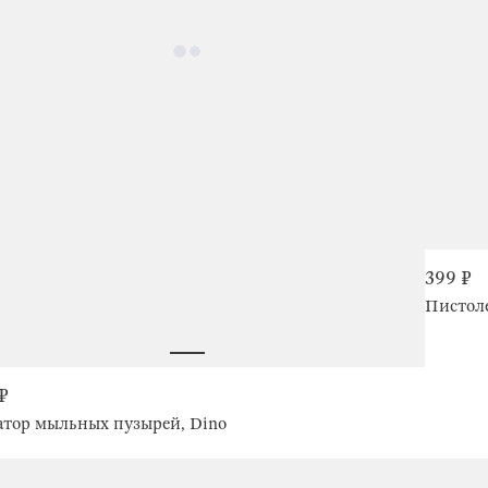
399 ₽
Пистоле
 ₽
атор мыльных пузырей, Dino