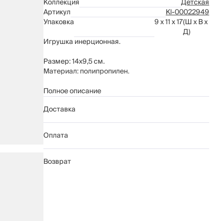
Коллекция
Детская
Артикул
Kl-00022949
Упаковка
9 x 11 x 17
(Ш x В x
Д)
Игрушка инерционная.
Размер: 14х9,5 см.
Материал: полипропилен.
Рекомендации по уходу: протирать мягкой сухой
Полное описание
тканью. Предназначено для детей от 3-х лет.
Доставка
Оплата
Возврат