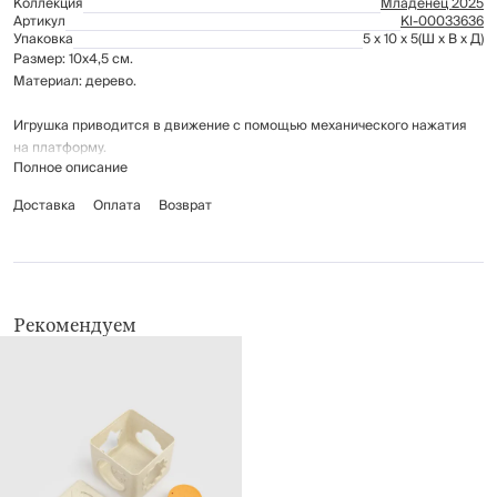
Коллекция
Младенец 2025
Артикул
Kl-00033636
Упаковка
5 x 10 x 5
(Ш x В x Д)
Размер: 10х4,5 см.
Материал: дерево.
Игрушка приводится в движение с помощью механического нажатия
на платформу.
Полное описание
Рекомендации по уходу: протирать мягкой сухой тканью.
Доставка
Оплата
Возврат
Предназначена для детей от 3-х лет.
Рекомендуем