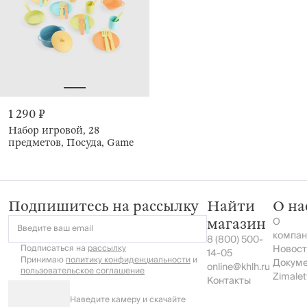
1 290 ₽
Набор игровой, 28
предметов, Посуда, Game
Подпишитесь на рассылку
Найти
О на
О
магазин
Введите ваш email
компан
8 (800) 500-
Подписаться на
рассылку
Новост
14-05
Принимаю
политику конфиденциальности
и
Докум
online@khlh.ru
пользовательское соглашение
Zimalet
Контакты
Наведите камеру и скачайте