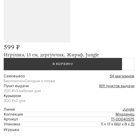
599 ₽
Игрушка, 13 см, дергунчик, Жираф, Jungle
В КОРЗИНУ
Самовывоз
54 магазинов
Бесплатно
•
Сегодня и позже
Пункт выдачи
1611 пунктов выдачи
200 ₽
•
3 рабочих дня
Курьером
300 ₽
•
2 дня
Линия
Jungle
Коллекция
Младенец
Артикул
Т1-00040575
Упаковка
5 x 13 x 6
(Ш x В x Д)
Игрушка.