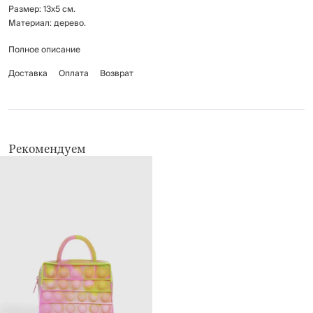
Размер: 13х5 см.
Материал: дерево.
Полное описание
Рекомендации по уходу: протирать мягкой сухой тканью.
Предназначена для детей от 3-х лет.
Доставка
Оплата
Возврат
Рекомендуем