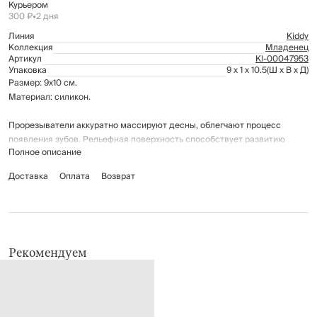
Курьером
300 ₽
•
2 дня
Линия
Kiddy
Коллекция
Младенец
Артикул
Kl-00047953
Упаковка
9 x 1 x 10.5
(Ш x В x Д)
Размер: 9х10 см.
Материал: силикон.
Прорезыватели аккуратно массируют десны, облегчают процесс
появления зубов. Рельефная поверхность способствует развитию
Полное описание
мелкой моторики.
Материалы полностью безопасны для ребенка.
Доставка
Оплата
Возврат
Рекомендуется перед использованием вымыть в горячей воде.
Можно мыть в посудомоечной машине.
Предназначена для детей от 0 месяцев.
Рекомендуем