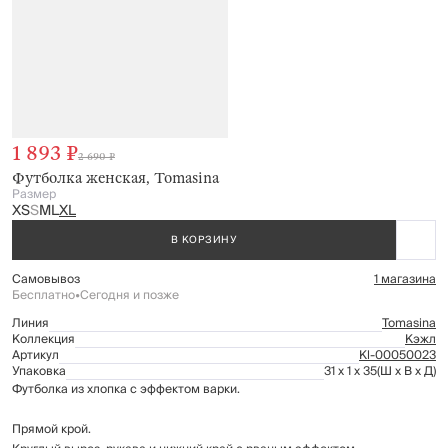
1 893 ₽
2 690 ₽
Футболка женская, Tomasina
Размер
XS
S
M
L
XL
В КОРЗИНУ
Самовывоз
1 магазина
Бесплатно
•
Сегодня и позже
Линия
Tomasina
Коллекция
Кэжл
Артикул
Kl-00050023
Упаковка
31 x 1 x 35
(Ш x В x Д)
Футболка из хлопка с эффектом варки.
Прямой крой.