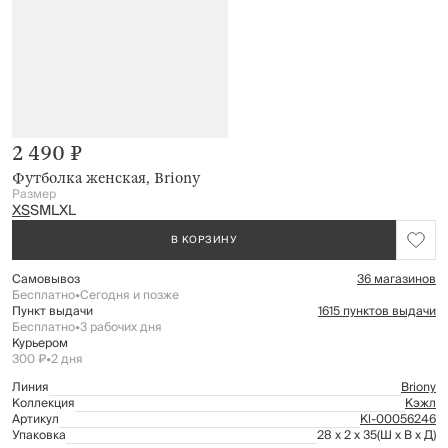
2 490 ₽
Футболка женская, Briony
Размер
XS
S
M
L
XL
В КОРЗИНУ
Самовывоз
36 магазинов
Бесплатно
•
Сегодня и позже
Пункт выдачи
1615 пунктов выдачи
Бесплатно
•
3 рабочих дня
Курьером
300 ₽
•
2 дня
Линия
Briony
Коллекция
Кэжл
Артикул
Kl-00056246
Упаковка
28 x 2 x 35
(Ш x В x Д)