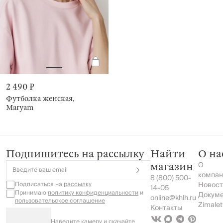
2 490 ₽
Футболка женская,
Maryam
Подпишитесь на рассылку
Найти
О на
О
магазин
Введите ваш email
компан
8 (800) 500-
Подписаться на
рассылку
Новост
14-05
Принимаю
политику конфиденциальности
и
Докум
online@khlh.ru
пользовательское соглашение
Zimalet
Контакты
Наведите камеру и скачайте