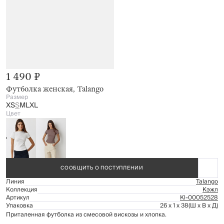
1 490 ₽
Футболка женская, Talango
Размер
XS
S
M
L
XL
Цвет
СООБЩИТЬ О ПОСТУПЛЕНИИ
Линия
Talango
Коллекция
Кэжл
Артикул
Kl-00052528
Упаковка
26 x 1 x 38
(Ш x В x Д)
Приталенная футболка из смесовой вискозы и хлопка.