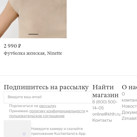
2 990 ₽
Футболка женская, Ninette
Подпишитесь на рассылку
Найти
О на
О
магазин
Введите ваш email
компан
8 (800) 500-
Подписаться на
рассылку
Новост
14-05
Принимаю
политику конфиденциальности
и
Докум
online@khlh.ru
пользовательское соглашение
Zimalet
Контакты
Наведите камеру и скачайте
приложение Kuchenland в App