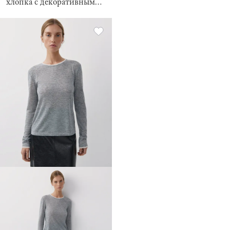
хлопка с декоративным
швом на спине Carin