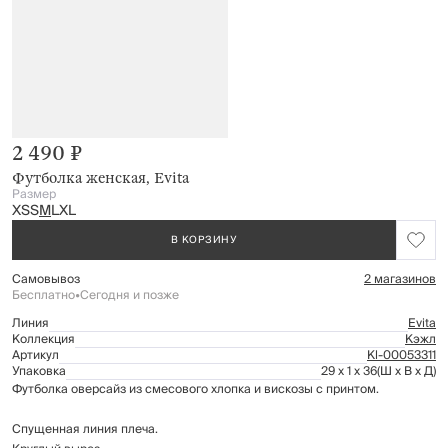
2 490 ₽
Футболка женская, Evita
Размер
XS
S
M
L
XL
В КОРЗИНУ
Самовывоз
2 магазинов
Бесплатно
•
Сегодня и позже
Линия
Evita
Коллекция
Кэжл
Артикул
Kl-00053311
Упаковка
29 x 1 x 36
(Ш x В x Д)
Футболка оверсайз из смесового хлопка и вискозы с принтом.
Спущенная линия плеча.