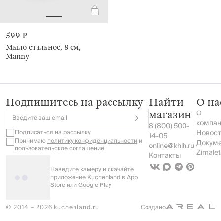
599 ₽
Мыло стальное, 8 см,
Manny
Подпишитесь на рассылку
Найти
О на
О
магазин
Введите ваш email
компан
8 (800) 500-
Подписаться на
рассылку
Новост
14-05
Принимаю
политику конфиденциальности
и
Докум
online@khlh.ru
пользовательское соглашение
Zimalet
Контакты
Наведите камеру и скачайте
приложение Kuchenland в App
Store или Google Play
© 2014 – 2026 kuchenland.ru
Создано