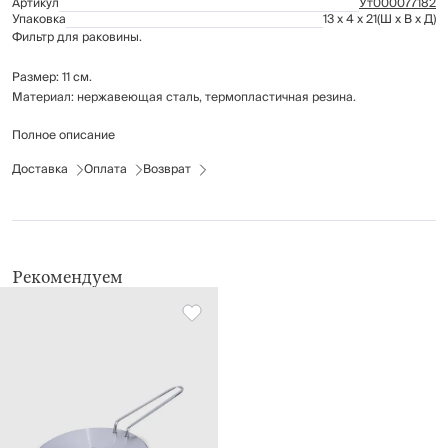
Артикул
Ут000077182
Упаковка
13 x 4 x 21
(Ш x В x Д)
Фильтр для раковины.
Размер: 11 см.
Материал: нержавеющая сталь, термопластичная резина.
Полное описание
Рекомендации по уходу: мыть вручную с применением мягких моющих
средств.
Доставка
Оплата
Возврат
Можно мыть в посудомоечной машине.
Рекомендуем