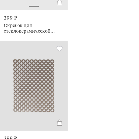
399 ₽
Скребок для
стеклокерамической
плиты, 3 лезвия, Black style
399 ₽