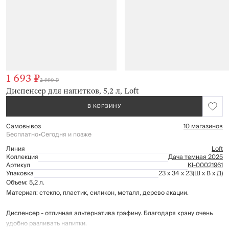
1 693 ₽
2 990 ₽
Диспенсер для напитков, 5,2 л, Loft
В КОРЗИНУ
Самовывоз
10 магазинов
Бесплатно
•
Сегодня и позже
Линия
Loft
Коллекция
Дача темная 2025
Артикул
Kl-00021961
Упаковка
23 x 34 x 23
(Ш x В x Д)
Объем: 5,2 л.
Материал: стекло, пластик, силикон, металл, дерево акации.
Диспенсер - отличная альтернатива графину. Благодаря крану очень
удобно разливать напитки.