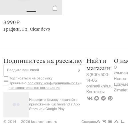
3 990 ₽
Графин, 1 л, Clear devo
Подпишитесь на рассылку
Найти
О на
О
магазин
Введите ваш email
компан
8 (800) 500-
Подписаться на
рассылку
Новост
14-05
Принимаю
политику конфиденциальности
и
Докум
online@khlh.ru
пользовательское соглашение
Zimalet
Контакты
Наведите камеру и скачайте
приложение Kuchenland в App
Store или Google Play
© 2014 – 2026 kuchenland.ru
Создано