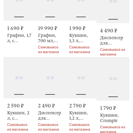
1 690 ₽
19 990 ₽
1 990 ₽
4 490 ₽
Графин, 1,7
Графин,
Кувшин,
Диспенсер
л, с
700 мл,
1,3 л,
для
крышкой,
Осьминог,
Клубника,
Самовывоз
Самовывоз
напитков, 5
Самовывоз из
Шар, Globe
Deep sea
Camellia
из магазина
из магазина
л, Chalet
магазина
decor
decor
wood
2 590 ₽
2 490 ₽
2 790 ₽
1 790 ₽
Кувшин, 2
Диспенсер
Кувшин,
Кувшин,
л, с
для
1,2 л,
Crumple
крышкой-
напитков,
Budrio
Самовывоз
Самовывоз
Самовывоз
Самовывоз из
фильтром,
3,2 л, Loft
из магазина
из магазина
из магазина
магазина