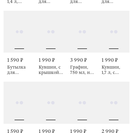
1,4 л,
для
для
для
Нежные
напитков,
напитков,
напитков, 1
цветы, El
1,25 л, Life
4 л, Ribby
л, Ripply
flora
is simple,
font
Clear font
1 590 ₽
1 990 ₽
1 990 ₽
3 990 ₽
Бутылка
Кувшин,
Кувшин, с
Графин,
для
1,7 л, с
крышкой-
750 мл, на
напитков,
крышкой-
фильтром,
подставке,
1,25 л, с
фильтром,
Classic gold
Корабль,
зарфом,
Dawned
Bar
Clear font
1 590 ₽
2 990 ₽
1 990 ₽
1 990 ₽