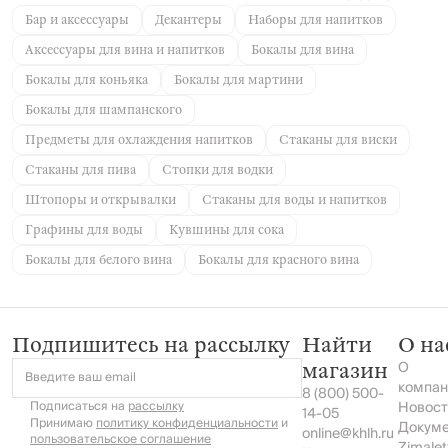
Walnut tree
milk
Бар и аксессуары
Декантеры
Наборы для напитков
Аксессуары для вина и напитков
Бокалы для вина
Бокалы для коньяка
Бокалы для мартини
Бокалы для шампанского
Предметы для охлаждения напитков
Стаканы для виски
Стаканы для пива
Стопки для водки
Штопоры и открывалки
Стаканы для воды и напитков
Графины для воды
Кувшины для сока
Бокалы для белого вина
Бокалы для красного вина
Подпишитесь на рассылку
Найти
О на
О
магазин
Введите ваш email
компан
8 (800) 500-
Подписаться на
рассылку
Новост
14-05
Принимаю
политику конфиденциальности
и
Докум
online@khlh.ru
пользовательское соглашение