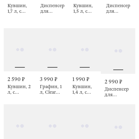
Кувшин,
Диспенсер
Диспенсер
Кувшин,
1,7 л, с
для
для
1,5 л, с
крышкой,
напитков,
напитков,
крышкой-
Clear font
1,8 л,
3 л, Clear
фильтром,
Verona
font
Pyramid
2 590 ₽
3 990 ₽
1 990 ₽
2 990 ₽
Кувшин, 2
Графин, 1
Кувшин,
Диспенсер
л, с
л, Clear
1,4 л, с
для
крышкой-
devo
крышкой-
напитков,
фильтром,
фильтром,
5,8 л, Argos
Floyd polar
Nautilus