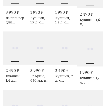
3 990 ₽
1 990 ₽
1 990 ₽
2 490 ₽
Диспенсер
Кувшин,
Кувшин,
Кувшин, 1,6
для
1,7 л, с
1,2 л, с
л,
напитков,
крышкой
крышкой-
Винтажные
3 л, Crackle
фильтром,
фильтром,
цветы, La
Clear
Classic
flore
2 490 ₽
3 990 ₽
2 490 ₽
1 990 ₽
Кувшин,
Графин,
Кувшин, 2
Кувшин, 1,7
1,4 л,
650 мл, на
л, с
л, с
Колибри,
подставке,
крышкой-
крышкой-
Shape
Глобус с
фильтром,
фильтром,
кораблем,
Ledge
Ribby
Bar