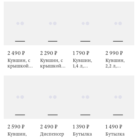
print
Ribby wood
Монстера,
Tropical
leaves
2 490 ₽
2 990 ₽
2 290 ₽
1 790 ₽
Кувшин, с
Кувшин,
Кувшин, с
Кувшин,
крышкой-
2,2 л,
крышкой-
1,4 л,
фильтром,
Фрукты,
фильтром,
Ветви,
Ledge
Crumple
Ribby wood
Forest ode
fruits
2 590 ₽
1 490 ₽
2 490 ₽
1 390 ₽
Кувшин,
Бутылка
Диспенсер
Бутылка