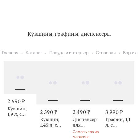
Кувшины, графины, диспенсеры
Главная
Каталог
Посуда и интерьер
Столовая
Бар и 
2 690 ₽
Кувшин,
3 990 ₽
2 390 ₽
2 490 ₽
1,9 л, с
Графин, 1,1
Кувшин,
Диспенсер
крышкой-
л, с
1,45 л, с
для
фильтром,
крышкой,
крышкой-
напитков,
Glacial
Самовывоз из
Рыба, Fish
фильтром,
3,5 л,
wood
магазина