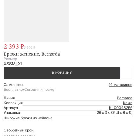
2 393 ₽
3 990 ₽
Брюки женские, Bernarda
Размер
XS
S
M
L
XL
В КОРЗИНУ
Самовывоз
14 магазинов
Бесплатно
•
Сегодня и позже
Линия
Bernarda
Коллекция
Кэжл
Артикул
Kl-00048256
Упаковка
26 x 3 x 37
(Ш x В x Д)
Широкие брюки из нейлона.
Свободный крой.