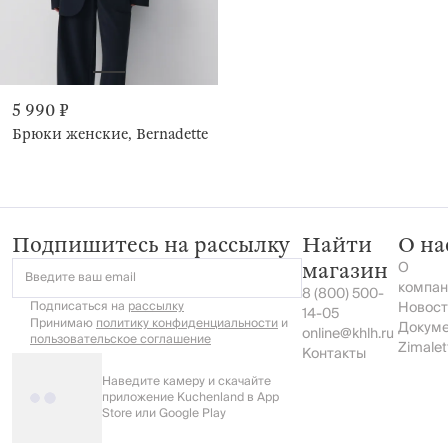
5 990 ₽
Брюки женские, Bernadette
Подпишитесь на рассылку
Найти
О на
О
магазин
Введите ваш email
компан
8 (800) 500-
Подписаться на
рассылку
Новост
14-05
Принимаю
политику конфиденциальности
и
Докум
online@khlh.ru
пользовательское соглашение
Zimalet
Контакты
Наведите камеру и скачайте
приложение Kuchenland в App
Store или Google Play