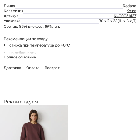
Линия
Redana
Коллекция
Кэжл
Артикул
Kl-00051437
Упаковка
30 x 2 x 38
(Ш x В x Д)
Состав: 85% вискоза, 15% лен.
Рекомендации по уходу:
стирка при температуре до 40°C
не отбеливать
Полное описание
гладить при температуре до 110°C, без пара
Доставка
химчистка запрещена
Оплата
Возврат
барабанная сушка до 40°C
Рекомендуем