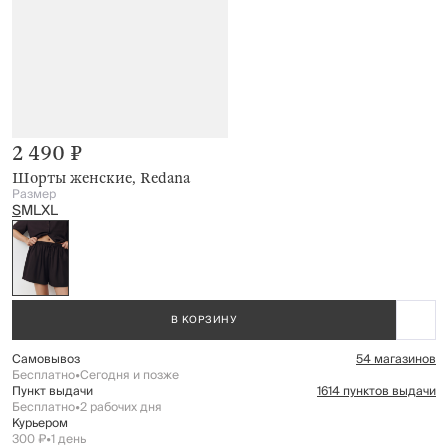
2 490 ₽
Шорты женские, Redana
Размер
S
M
L
XL
В КОРЗИНУ
Самовывоз
54 магазинов
Бесплатно
•
Сегодня и позже
Пункт выдачи
1614 пунктов выдачи
Бесплатно
•
2 рабочих дня
Курьером
300 ₽
•
1 день