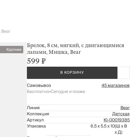
 Bear
Брелок, 8 см, мягкий, с двигающимися
Крупнее
лапами, Мишка, Bear
599 ₽
В КОРЗИНУ
Самовывоз
45 магазинов
Бесплатно
•
Сегодня и позже
Линия
Bear
Коллекция
Детская
Артикул
Kl-00019385
Упаковка
6.5 x 5.5 x 10
(Ш x В
x Д)