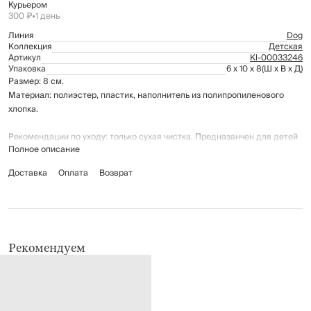
Курьером
300 ₽
•
1 день
Линия
Dog
Коллекция
Детская
Артикул
Kl-00033246
Упаковка
6 x 10 x 8
(Ш x В x Д)
Размер: 8 см.
Материал: полиэстер, пластик, наполнитель из полипропиленового
хлопка.
Рекомендации по уходу: только сухая чистка. Предназанчен для детей
Полное описание
от 3-х лет.
Доставка
Оплата
Возврат
Рекомендуем