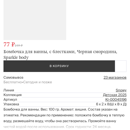
77 ₽
249 ₽
Бомбочка для ванны, с блестками, Черная смородина,
Sparkle body
В КОРЗИНУ
Самовывоз
23 магазинов
Бесплатно
•
Сегодня и позже
Линия
Snowy
Коллекция
Детская 2025
Артикул
Kl-00045196
Упаковка
6 x 2 x 8
(Ш x В x Д)
Бомбочка для ванны. Вес: 100 гр. Аромат: вишня. Состав указан на
этикетке. Рекомендации по применению: положите бомбочку в теплую
воду, размешайте воду, чтобы она растворилась. Промойте ванну
чистой водой после использования. Срок годности: 24 месяца.