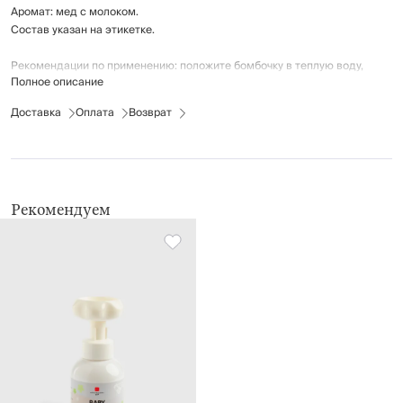
Аромат: мед с молоком.
Состав указан на этикетке.
Рекомендации по применению: положите бомбочку в теплую воду,
Полное описание
размешайте воду, чтобы она растворилась.
Промойте ванну чистой водой после использования.
Доставка
Оплата
Возврат
Срок годности: 24 месяца.
Рекомендуем