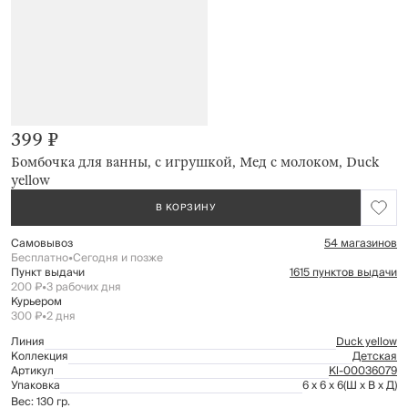
399 ₽
Бомбочка для ванны, с игрушкой, Мед с молоком, Duck
yellow
В КОРЗИНУ
Самовывоз
54 магазинов
Бесплатно
•
Сегодня и позже
Пункт выдачи
1615 пунктов выдачи
200 ₽
•
3 рабочих дня
Курьером
300 ₽
•
2 дня
Линия
Duck yellow
Коллекция
Детская
Артикул
Kl-00036079
Упаковка
6 x 6 x 6
(Ш x В x Д)
Вес: 130 гр.