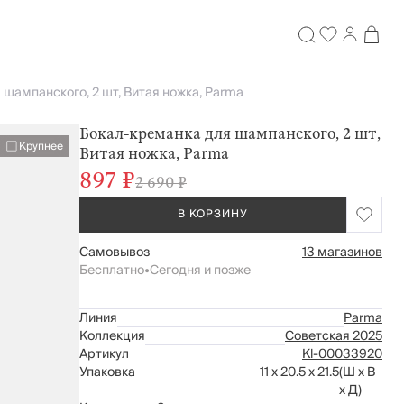
шампанского, 2 шт, Витая ножка, Parma
Бокал-креманка для шампанского, 2 шт,
Крупнее
Витая ножка, Parma
897 ₽
2 690 ₽
В КОРЗИНУ
Самовывоз
13 магазинов
Бесплатно
•
Сегодня и позже
Линия
Parma
Коллекция
Советская 2025
Артикул
Kl-00033920
Упаковка
11 x 20.5 x 21.5
(Ш x В
x Д)