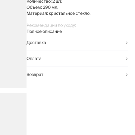
Количество: 2 шт.
Объем: 290 мл.
Материал: кристальное стекло.
Рекомендации по уходу:
Полное описание
мыть вручную с применением мягких
моющих средств
Доставка
не использовать для ухода абразивные
чистящие средства и жесткие губки
можно мыть в посудомоечной машине на
Оплата
щадящем режиме для стекла
Возврат