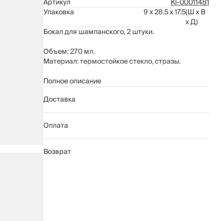
Артикул
Kl-00011481
Упаковка
9 x 28.5 x 17.5
(Ш x В
x Д)
Бокал для шампанского, 2 штуки.
Объем: 270 мл.
Материал: термостойкое стекло, стразы.
Рекомендуется мыть вручную с применением
Полное описание
мягких моющих средств. Не использовать для
Доставка
ухода абразивные чистящие средства и жесткие
губки. Можно мыть в посудомоечной машине на
щадящем режиме для стекла.
Оплата
Возврат