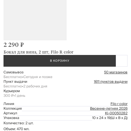
2 290 ₽
Бокал для вина, 2 шт, Filo R color
В КОРЗИНУ
Самовывоз
50 магазинов
Бесплатно
•
Сегодня и позже
Пункт выдачи
1611 пунктов выдачи
Бесплатно
•
2 рабочих дня
Курьером
300 ₽
•
1 день
Линия
Filo r color
Коллекция
Весенне-летняя 2026
Артикул
Kl-00050282
Упаковка
10 x 24 x 19
(Ш x В x Д)
Количество: 2 шт.
Объем: 470 мл.