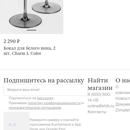
2 290 ₽
Бокал для белого вина, 2
шт, Charm L Color
Подпишитесь на рассылку
Найти
О на
О
магазин
Введите ваш email
компан
8 (800) 500-
Подписаться на
рассылку
Новост
14-05
Принимаю
политику конфиденциальности
и
Докум
online@khlh.ru
пользовательское соглашение
Zimalet
Контакты
Наведите камеру и скачайте
приложение Kuchenland в App
Store или Google Play