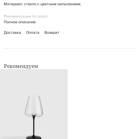
Материал: стекло с цветным напылением.
Рекомендации по уходу:
Полное описание
мыть вручную с применением мягких моющих средств
не использовать для ухода абразивные чистящие средства и
Доставка
Оплата
Возврат
жесткие губки
нельзя мыть в посудомоечной машине
Рекомендуем