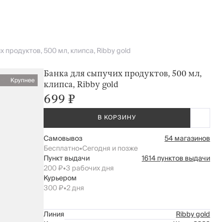
 продуктов, 500 мл, клипса, Ribby gold
Банка для сыпучих продуктов, 500 мл,
Крупнее
клипса, Ribby gold
699 ₽
В КОРЗИНУ
Самовывоз
54 магазинов
Бесплатно
•
Сегодня и позже
Пункт выдачи
1614 пунктов выдачи
200 ₽
•
3 рабочих дня
Курьером
300 ₽
•
2 дня
Линия
Ribby gold