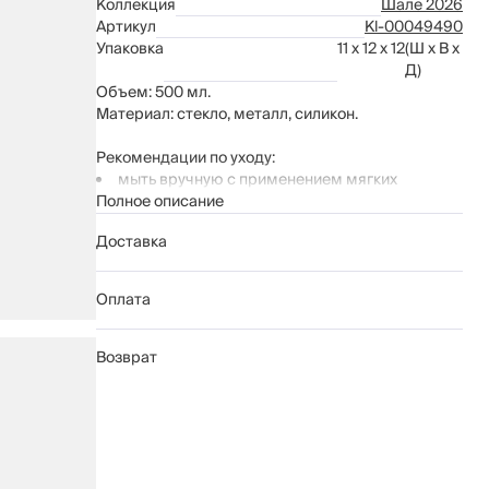
Коллекция
Шале 2026
Артикул
Kl-00049490
Упаковка
11 x 12 x 12
(Ш x В x
Д)
Объем: 500 мл.
Материал: стекло, металл, силикон.
Рекомендации по уходу:
мыть вручную с применением мягких
моющих средств
Полное описание
не использовать для ухода абразивные
Доставка
чистящие средства и жесткие губки
нельзя мыть в посудомоечной машине
Оплата
Возврат