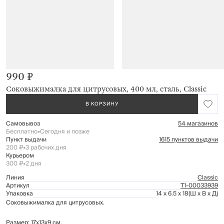
990 ₽
Соковыжималка для цитрусовых, 400 мл, сталь, Classic
В КОРЗИНУ
Самовывоз
54 магазинов
Бесплатно
•
Сегодня и позже
Пункт выдачи
1615 пунктов выдачи
200 ₽
•
3 рабочих дня
Курьером
300 ₽
•
2 дня
Линия
Classic
Артикул
Т1-00033939
Упаковка
14 x 6.5 x 18
(Ш x В x Д)
Соковыжималка для цитрусовых.
Размер: 17x13x9 см.