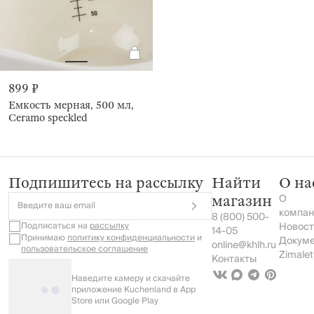
899 ₽
Емкость мерная, 500 мл,
Ceramo speckled
Подпишитесь на рассылку
Найти
О на
О
магазин
Введите ваш email
компан
8 (800) 500-
Подписаться на
рассылку
Новост
14-05
Принимаю
политику конфиденциальности
и
Докум
online@khlh.ru
пользовательское соглашение
Zimalet
Контакты
Наведите камеру и скачайте
приложение Kuchenland в App
Store или Google Play