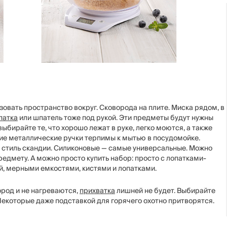
зовать пространство вокруг. Сковорода на плите. Миска рядом, в
патка
или шпатель тоже под рукой. Эти предметы будут нужны
бирайте те, что хорошо лежат в руке, легко моются, а также
ие металлические ручки терпимы к мытью в посудомойке.
 стиль скандии. Силиконовые — самые универсальные. Можно
едмету. А можно просто купить набор: просто с лопатками-
й, мерными емкостями, кистями и лопатками.
ород и не нагреваются,
прихватка
лишней не будет. Выбирайте
 Некоторые даже подставкой для горячего охотно притворятся.