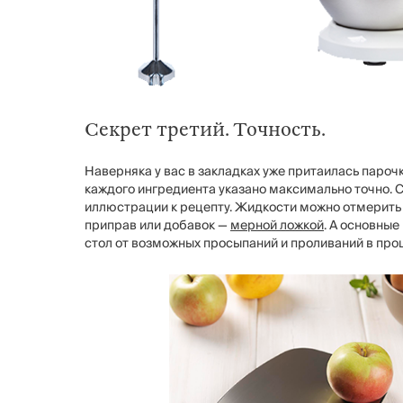
Секрет третий. Точность.
Наверняка у вас в закладках уже притаилась пароч
каждого ингредиента указано максимально точно. Сл
иллюстрации к рецепту. Жидкости можно отмерить
приправ или добавок —
мерной ложкой
. А основные
стол от возможных просыпаний и проливаний в про