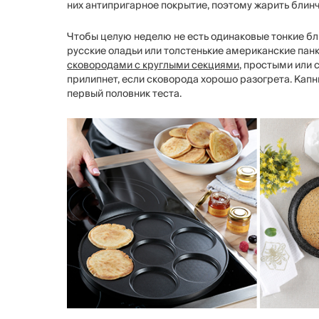
них антипригарное покрытие, поэтому жарить блин
Чтобы целую неделю не есть одинаковые тонкие бл
русские оладьи или толстенькие американские пан
сковородами с круглыми секциями
, простыми или 
прилипнет, если сковорода хорошо разогрета. Капн
первый половник теста.