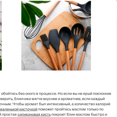
бойтись без оного в процессе. Но если вы не ярый поклонник
уверить, блинчики мягче вкуснее и ароматнее, если каждый
очным. Чтобы аромат был интенсивный, а количество калорий
 маленькой кисточкой
поможет пройтись маслом только по
 А простая
силиконовая кисть
покроет блин маслом быстро и