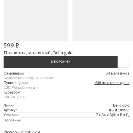
599 ₽
Половник, молочный, Bello gold
В КОРЗИНУ
Самовывоз
54 магазинов
Бесплатно
•
Сегодня и позже
Пункт выдачи
1616 пунктов выдачи
200 ₽
•
2 рабочих дня
Курьером
300 ₽
•
1 день
Линия
Bello gold
Артикул
Kl-00019521
Упаковка
7 x 34 x 8
(Ш x В x Д)
Половник.
Размеры: 31,5х8,5 см.