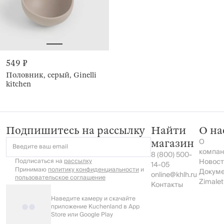
549 ₽
Половник, серый, Ginelli
kitchen
Подпишитесь на рассылку
Найти
О на
О
магазин
Введите ваш email
компан
8 (800) 500-
Подписаться на
рассылку
Новост
14-05
Принимаю
политику конфиденциальности
и
Докум
online@khlh.ru
пользовательское соглашение
Zimalet
Контакты
Наведите камеру и скачайте
приложение Kuchenland в App
Store или Google Play