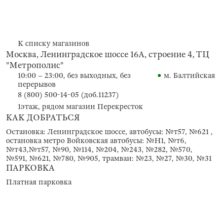
К списку магазинов
Москва, Ленинградское шоссе 16А, строение 4, ТЦ
"Метрополис"
10:00 – 23:00, без выходных, без
м. Балтийская
перерывов
8 (800) 500-14-05 (доб.11237)
1этаж, рядом магазин Перекресток
КАК ДОБРАТЬСЯ
Остановка: Ленинградское шоссе, автобусы: №т57, №621 ,
остановка метро Войковская автобусы: №Н1, №т6,
№т43,№т57, №90, №114, №204, №243, №282, №570,
№591, №621, №780, №905, трамваи: №23, №27, №30, №31
ПАРКОВКА
Платная парковка