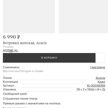
6 990 ₽
Ветровка женская, Acacia
Размер
XS
S
M
L
XL
В КОРЗИНУ
Самовывоз
1 магазина
Бесплатно
•
Сегодня и позже
Линия
Acacia
Коллекция
Кэжл
Артикул
Kl-00048186
Упаковка
39 x 2 x 58
(Ш x В x Д)
Свободный крой.
Спущенная линия плеча.
Прямые рукава с манжетами на кнопках.