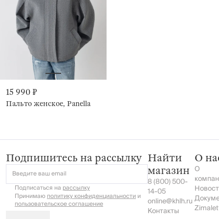
15 990 ₽
Пальто женское, Panella
Подпишитесь на рассылку
Найти
О на
О
магазин
Введите ваш email
компан
8 (800) 500-
Подписаться на
рассылку
Новост
14-05
Принимаю
политику конфиденциальности
и
Докум
online@khlh.ru
пользовательское соглашение
Zimalet
Контакты