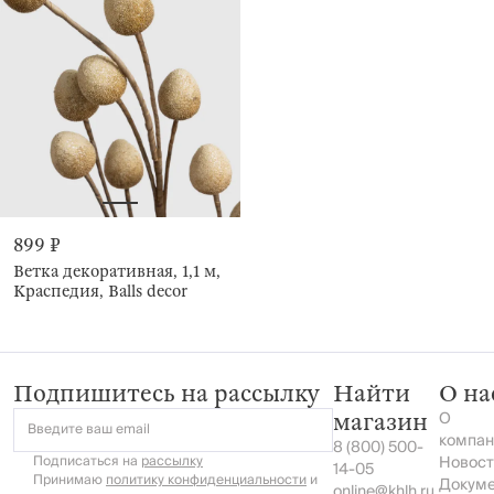
899 ₽
Ветка декоративная, 1,1 м,
Краспедия, Balls decor
Подпишитесь на рассылку
Найти
О на
О
магазин
Введите ваш email
компан
8 (800) 500-
Подписаться на
рассылку
Новост
14-05
Принимаю
политику конфиденциальности
и
Докум
online@khlh.ru