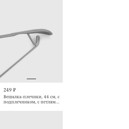
249 ₽
Вешалка-плечики, 44 см, с
подплечником, с петлями,
Colorful house