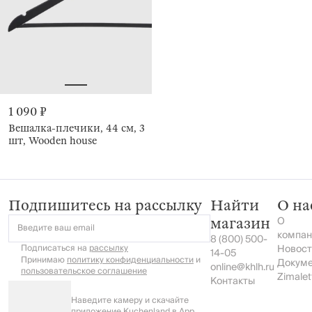
1 090 ₽
Вешалка-плечики, 44 см, 3
шт, Wooden house
Подпишитесь на рассылку
Найти
О на
О
магазин
Введите ваш email
компан
8 (800) 500-
Подписаться на
рассылку
Новост
14-05
Принимаю
политику конфиденциальности
и
Докум
online@khlh.ru
пользовательское соглашение
Zimalet
Контакты
Наведите камеру и скачайте
приложение Kuchenland в App