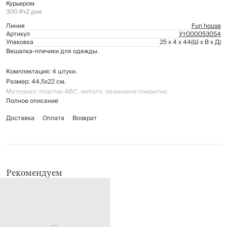
Курьером
300 ₽
•
2 дня
Линия
Fun house
Артикул
Ут000053054
Упаковка
25 x 4 x 44
(Ш x В x Д)
Вешалка-плечики для одежды.
Комплектация: 4 штуки.
Размер: 44,5х22 см.
Материал: пластик-АБС, металл, резиновое покрытие.
Полное описание
Противоскользящая, с двумя прорезями и перекладиной.
Доставка
Оплата
Возврат
Рекомендуем