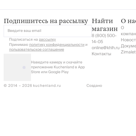
house
house
и верхней
Fun house
одежды,
Fun house
Подпишитесь на рассылку
Найти
О на
О
магазин
Введите ваш email
компан
8 (800) 500-
Подписаться на
рассылку
Новост
14-05
Принимаю
политику конфиденциальности
и
Докум
online@khlh.ru
пользовательское соглашение
Zimalet
Контакты
Наведите камеру и скачайте
приложение Kuchenland в App
Store или Google Play
© 2014 – 2026 kuchenland.ru
Создано