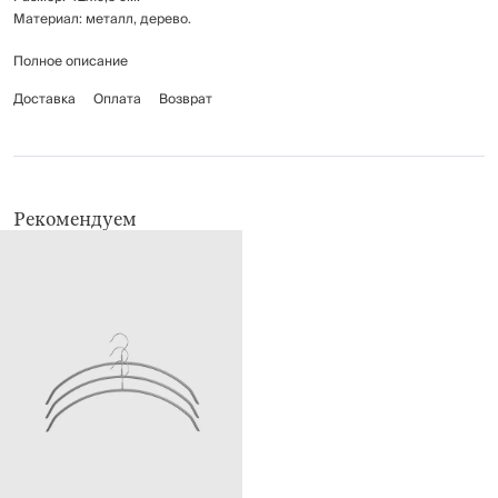
Материал: металл, дерево.
Полное описание
Рекомендации по уходу: протирать мягкой влажной тканью.
Доставка
Оплата
Возврат
Рекомендуем