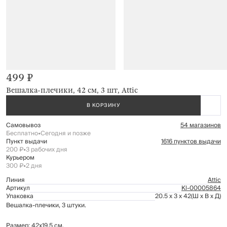
499 ₽
Вешалка-плечики, 42 см, 3 шт, Attic
В КОРЗИНУ
Самовывоз
54 магазинов
Бесплатно
•
Сегодня и позже
Пункт выдачи
1616 пунктов выдачи
200 ₽
•
3 рабочих дня
Курьером
300 ₽
•
2 дня
Линия
Attic
Артикул
Kl-00005864
Упаковка
20.5 x 3 x 42
(Ш x В x Д)
Вешалка-плечики, 3 штуки.
Размер: 42х19,5 см.