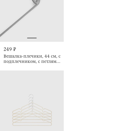
249 ₽
Вешалка-плечики, 44 см, с
подплечником, с петлями,
Colorful house