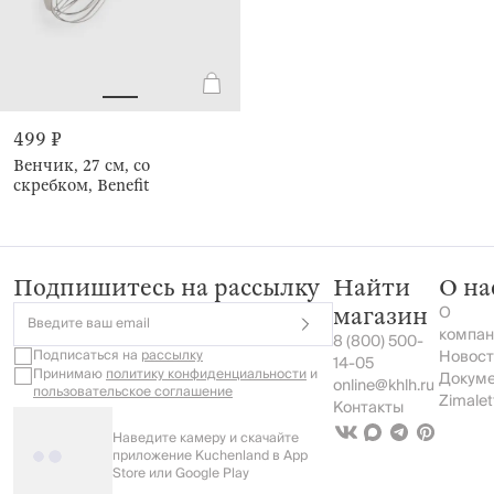
499 ₽
Венчик, 27 см, со
скребком, Benefit
Подпишитесь на рассылку
Найти
О на
О
магазин
Введите ваш email
компан
8 (800) 500-
Подписаться на
рассылку
Новост
14-05
Принимаю
политику конфиденциальности
и
Докум
online@khlh.ru
пользовательское соглашение
Zimalet
Контакты
Наведите камеру и скачайте
приложение Kuchenland в App
Store или Google Play