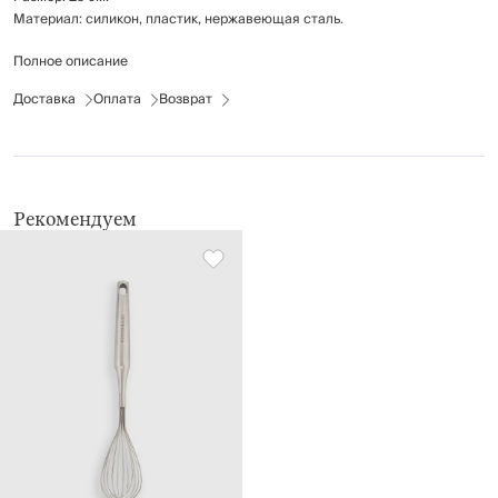
Материал: силикон, пластик, нержавеющая сталь.
Полное описание
Рекомендации по уходу: мыть вручную с применением мягких моющих
средств. Не использовать для ухода абразивные чистящие средства и
Доставка
Оплата
Возврат
жёсткие губки.
Можно мыть в посудомоечной машине.
Рекомендуем