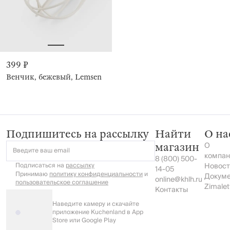
399 ₽
Венчик, бежевый, Lemsen
Подпишитесь на рассылку
Найти
О на
О
магазин
Введите ваш email
компан
8 (800) 500-
Подписаться на
рассылку
Новост
14-05
Принимаю
политику конфиденциальности
и
Докум
online@khlh.ru
пользовательское соглашение
Zimalet
Контакты
Наведите камеру и скачайте
приложение Kuchenland в App
Store или Google Play