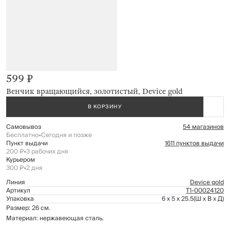
599 ₽
Венчик вращающийся, золотистый, Device gold
В КОРЗИНУ
Самовывоз
54 магазинов
Бесплатно
•
Сегодня и позже
Пункт выдачи
1611 пунктов выдачи
200 ₽
•
3 рабочих дня
Курьером
300 ₽
•
2 дня
Линия
Device gold
Артикул
Т1-00024120
Упаковка
6 x 5 x 25.5
(Ш x В x Д)
Размер: 26 см.
Материал: нержавеющая сталь.