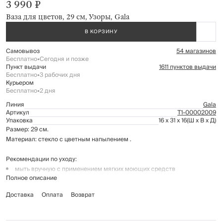
3 990 ₽
Ваза для цветов, 29 см, Узоры, Gala
В КОРЗИНУ
Самовывоз
54 магазинов
Бесплатно
•
Сегодня и позже
Пункт выдачи
1611 пунктов выдачи
Бесплатно
•
3 рабочих дня
Курьером
Бесплатно
•
2 дня
Линия
Gala
Артикул
Т1-00002009
Упаковка
16 x 31 x 16
(Ш x В x Д)
Размер: 29 см.
Материал: стекло с цветным напылением .
Рекомендации по уходу:
мыть вручную с применением мягких моющих средств
Полное описание
не использовать для ухода абразивные чистящие средства и
Доставка
Оплата
Возврат
жёсткие губки