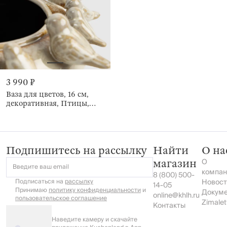
3 990 ₽
Ваза для цветов, 16 см,
декоративная, Птицы,
Birds milk
Подпишитесь на рассылку
Найти
О на
О
магазин
Введите ваш email
компан
8 (800) 500-
Подписаться на
рассылку
Новост
14-05
Принимаю
политику конфиденциальности
и
Докум
online@khlh.ru
пользовательское соглашение
Zimalet
Контакты
Наведите камеру и скачайте