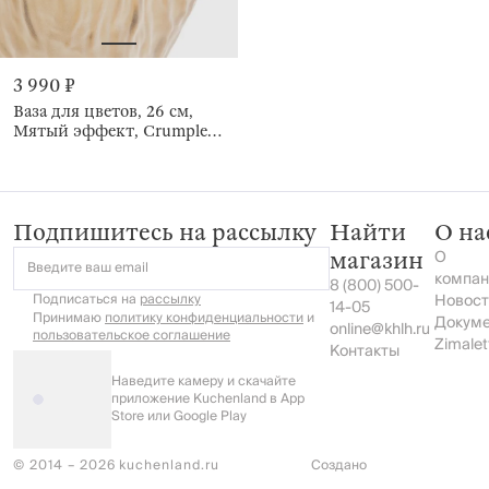
3 990 ₽
Ваза для цветов, 26 см,
Мятый эффект, Crumple
color
Подпишитесь на рассылку
Найти
О на
О
магазин
Введите ваш email
компан
8 (800) 500-
Подписаться на
рассылку
Новост
14-05
Принимаю
политику конфиденциальности
и
Докум
online@khlh.ru
пользовательское соглашение
Zimalet
Контакты
Наведите камеру и скачайте
приложение Kuchenland в App
Store или Google Play
© 2014 – 2026 kuchenland.ru
Создано