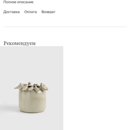
Полное описание
Рекомендуется мыть вручную с применением мягких моющих средств.
Беречь от механических повреждений.
Доставка
Оплата
Возврат
Рекомендуем