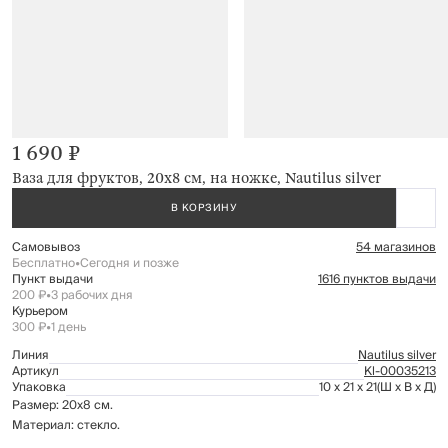
1 690 ₽
Ваза для фруктов, 20х8 см, на ножке, Nautilus silver
В КОРЗИНУ
Самовывоз
54 магазинов
Бесплатно
•
Сегодня и позже
Пункт выдачи
1616 пунктов выдачи
200 ₽
•
3 рабочих дня
Курьером
300 ₽
•
1 день
Линия
Nautilus silver
Артикул
Kl-00035213
Упаковка
10 x 21 x 21
(Ш x В x Д)
Размер: 20х8 см.
Материал: стекло.