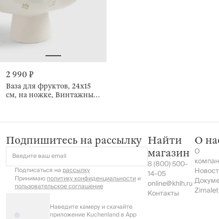
2 990 ₽
Ваза для фруктов, 24x15
см, на ножке, Винтажные
цветы, La flore
Подпишитесь на рассылку
Найти
О на
О
магазин
Введите ваш email
компан
8 (800) 500-
Подписаться на
рассылку
Новост
14-05
Принимаю
политику конфиденциальности
и
Докум
online@khlh.ru
пользовательское соглашение
Zimalet
Контакты
Наведите камеру и скачайте
приложение Kuchenland в App