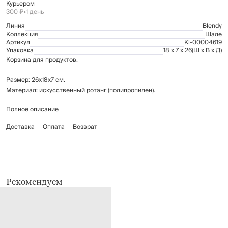
Курьером
300 ₽
•
1 день
Линия
Blendy
Коллекция
Шале
Артикул
Kl-00004619
Упаковка
18 x 7 x 26
(Ш x В x Д)
Корзина для продуктов.
Размер: 26х18х7 см.
Материал: искусственный ротанг (полипропилен).
Полное описание
Рекомендации по уходу: промывать вручную с применением мягких
моющих средств или протирать мягкой влажной тканью. Нельзя мыть в
Доставка
Оплата
Возврат
посудомоечной машине.
Рекомендуем