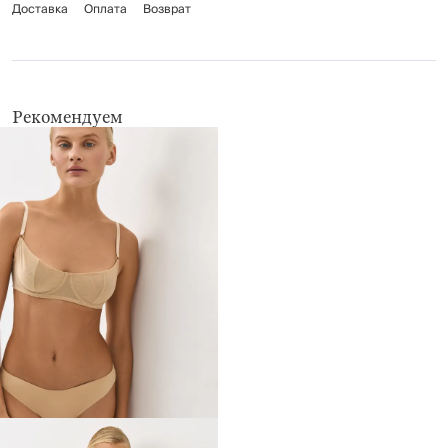
Доставка
недопустимо тереть ткань
Оплата
Возврат
умеренный отжим
не отбеливать
глажение запрещено
химчистка запрещена
Рекомендуем
не применять барабанную сушку