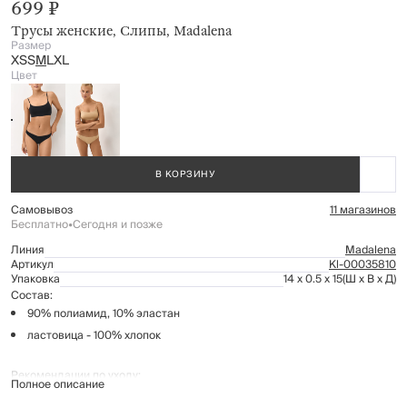
699 ₽
Трусы женские, Слипы, Madalena
Размер
XS
S
M
L
XL
Цвет
В КОРЗИНУ
Самовывоз
11 магазинов
Бесплатно
•
Сегодня и позже
Линия
Madalena
Артикул
Kl-00035810
Упаковка
14 x 0.5 x 15
(Ш x В x Д)
Состав:
90% полиамид, 10% эластан
ластовица - 100% хлопок
Рекомендации по уходу:
Полное описание
только ручная стирка при температуре до 30°С