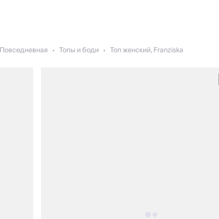
Повседневная
Топы и боди
Топ женский, Franziska