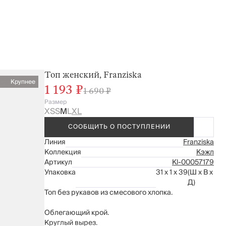
Топ женский, Franziska
Крупнее
1 193 ₽
1 690 ₽
Размер
XS
S
M
L
XL
СООБЩИТЬ О ПОСТУПЛЕНИИ
Линия
Franziska
Коллекция
Кэжл
Артикул
Kl-00057179
Упаковка
31 x 1 x 39
(Ш x В x
Д)
Топ без рукавов из смесового хлопка.
Облегающий крой.
Круглый вырез.