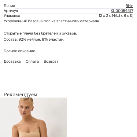
Линия
Rhin
Артикул
Kl-00054577
Упаковка
12 x 2 x 14
(Ш x В x Д)
Укороченный базовый топ из эластичного материала.
Открытые плечи без бретелей и рукавов.
Состав: 92% нейлон, 8% эластан.
Полное описание
Рекомендации по уходу:
только ручная стирка при температуре до 30°С, недопустимо тереть
Доставка
Оплата
Возврат
ткань, умеренный отжим
не отбеливать
глажение запрещено
химчистка запрещена
не применять барабанную сушку
Рекомендуем
сушить в вертикальном положении, не применять барабанную сушку