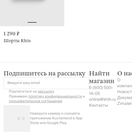
1 290 ₽
Шорты Rhin
Подпишитесь на рассылку
Найти
О на
О
магазин
Введите ваш email
компан
8 (800) 500-
Подписаться на
рассылку
Новост
14-05
Принимаю
политику конфиденциальности
и
Докум
online@khlh.ru
пользовательское соглашение
Zimalet
Контакты
Наведите камеру и скачайте
приложение Kuchenland в App
Store или Google Play