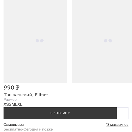
990 ₽
Топ женский, Ellinor
Размер
XS
S
M
L
XL
В КОРЗИНУ
Самовывоз
13 магазинов
Бесплатно
•
Сегодня и позже