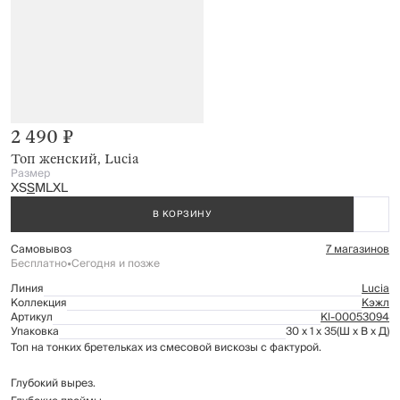
2 490 ₽
Топ женский, Lucia
Размер
XS
S
M
L
XL
В КОРЗИНУ
Самовывоз
7 магазинов
Бесплатно
•
Сегодня и позже
Линия
Lucia
Коллекция
Кэжл
Артикул
Kl-00053094
Упаковка
30 x 1 x 35
(Ш x В x Д)
Топ на тонких бретельках из смесовой вискозы с фактурой.
Глубокий вырез.