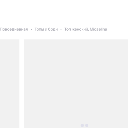
Повседневная
Топы и боди
Топ женский, Micaelina