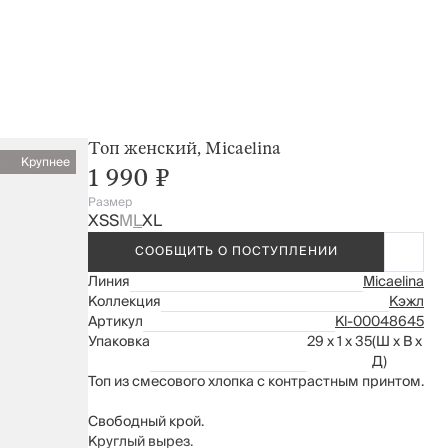
Топ женский, Micaelina
Крупнее
1 990 ₽
Размер
XS
S
M
L
XL
СООБЩИТЬ О ПОСТУПЛЕНИИ
Линия
Micaelina
Коллекция
Кэжл
Артикул
Kl-00048645
Упаковка
29 x 1 x 35
(Ш x В x
Д)
Топ из смесового хлопка с контрастным принтом.
Свободный крой.
Круглый вырез.