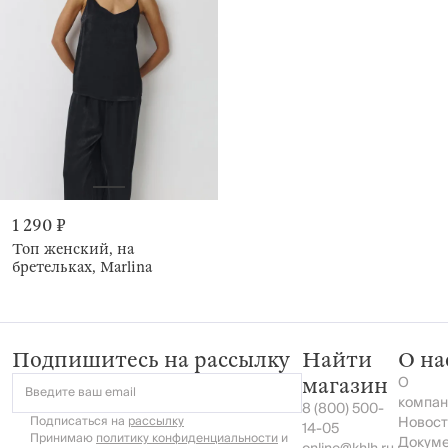
1 290 ₽
Топ женский, на
бретельках, Marlina
Подпишитесь на рассылку
Найти
О на
О
магазин
Введите ваш email
компан
8 (800) 500-
Подписаться на
рассылку
Новост
14-05
Принимаю
политику конфиденциальности
и
Докум