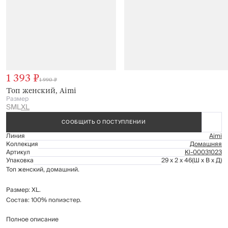
1 393 ₽
1 990 ₽
Топ женский, Aimi
Размер
S
M
L
XL
СООБЩИТЬ О ПОСТУПЛЕНИИ
Линия
Aimi
Коллекция
Домашняя
Артикул
Kl-00031023
Упаковка
29 x 2 x 46
(Ш x В x Д)
Топ женский, домашний.
Размер: XL.
Состав: 100% полиэстер.
Полное описание
Рекомендации по уходу: стирка при температуре до 30°C; не