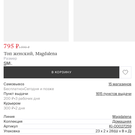
795 ₽
1 590 ₽
Топ женский, Magdalena
Размер
S
M
L
В КОРЗИНУ
Самовывоз
15 магазинов
Бесплатно
•
Сегодня и позже
Пункт выдачи
1615 пунктов выдачи
200 ₽
•
3 рабочих дня
Курьером
300 ₽
•
2 дня
Линия
Magdalena
Коллекция
Домашняя
Артикул
Kl-00027259
Упаковка
23 x 2 x 28
(Ш x В x Д)