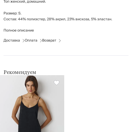
Топ женский, домашний.
Размер: S.
Состав: 44% полиэстер, 28% акрил, 23% вискоза, 5% эластан.
Полное описание
Рекомендации по уходу: стирка при температуре до 30°C; не
отбеливать; гладить при температуре до 150°C; химчистка запрещена;
Доставка
Оплата
Возврат
не применять барабанную сушку.
Рекомендуем