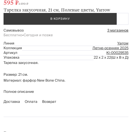
595 ₽
1 190 ₽
Тарелка закусочная, 21 см, Полевые цветы, Yarrow
В КОРЗИНУ
Самовывоз
3 магазинов
Бесплатно
•
Сегодня и позже
Линия
Yarrow
Коллекция
Летне-осенняя 2025
Артикул
Kl-00029535
Упаковка
22 x 2 x 22
(Ш x В x Д)
Тарелка закусочная.
Размер: 21 см.
Материал: фарфор New Bone China.
Полное описание
Не подходит для использования в микроволновой печи.
Рекомендуется мыть вручную с применением мягких моющих средств.
Доставка
Оплата
Возврат
Не использовать для ухода абразивные чистящие средства и жесткие
губки. Нельзя мыть в посудомоечной машине.