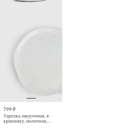
799 ₽
Тарелка закусочная, в
крапинку, молочная,
Crumple speckled