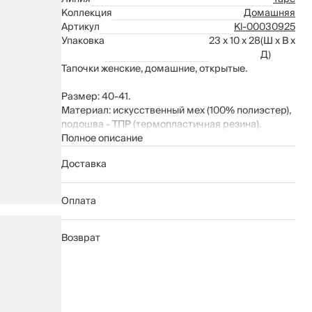
Коллекция
Домашняя
Артикул
Kl-00030925
Упаковка
23 x 10 x 28
(Ш x В x
Д)
Тапочки женские, домашние, открытые.
Размер: 40-41.
Материал: искусственный мех (100% полиэстер),
подошва - ТПР (термопластичная резина).
Полное описание
Рекомендации по уходу: стирка при температуре
Доставка
до 30°C; не отбеливать; гладить при температуре
до 110°C; химчистка запрещена; барабанная
сушка до 40°C.
Оплата
Возврат