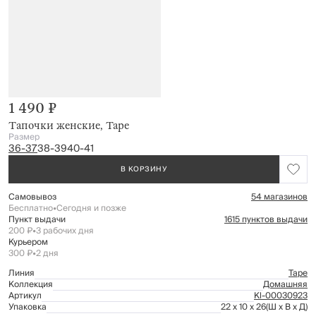
1 490 ₽
Тапочки женские, Tape
Размер
36-37
38-39
40-41
В КОРЗИНУ
Самовывоз
54 магазинов
Бесплатно
•
Сегодня и позже
Пункт выдачи
1615 пунктов выдачи
200 ₽
•
3 рабочих дня
Курьером
300 ₽
•
2 дня
Линия
Tape
Коллекция
Домашняя
Артикул
Kl-00030923
Упаковка
22 x 10 x 26
(Ш x В x Д)