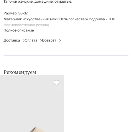
Тапочки женские, домашние, открытые.
Размер: 36-37.
Материал: искусственный мех (100% полиэстер), подошва - ТПР
(термопластичная резина).
Полное описание
Рекомендации по уходу: стирка при температуре до 30°C; не
Доставка
Оплата
Возврат
отбеливать; гладить при температуре до 110°C; химчистка запрещена;
барабанная сушка до 40°C.
Рекомендуем