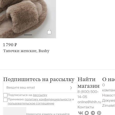
1 790 ₽
Тапочки женские, Bushy
Подпишитесь на рассылку
Найти
О на
О
магазин
Введите ваш email
компан
8 (800) 500-
Подписаться на
рассылку
Новост
14-05
Принимаю
политику конфиденциальности
и
Докум
online@khlh.ru
пользовательское соглашение
Zimalet
Контакты
Наведите камеру и скачайте